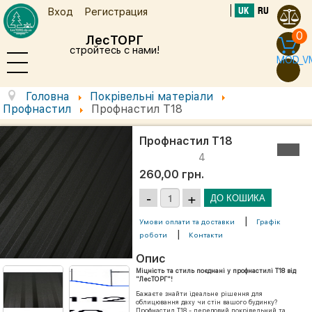
UK
RU
Вход
Регистрация
0
ЛесТОРГ
стройтесь с нами!
MOD_V
Головна
Покрівельні матеріали
Профнастил
Профнастил Т18
Профнастил Т18
4
260,00 грн.
|
Умови оплати та доставки
Графік
|
роботи
Контакти
Опис
Міцність та стиль поєднані у профнастилі Т18 від
"ЛесТОРГ"!
Бажаєте знайти ідеальне рішення для
облицювання даху чи стін вашого будинку?
Профнастил Т18 - передовий покрівельний та