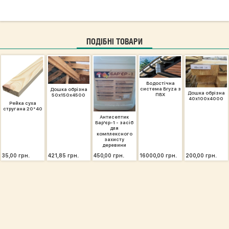
ПОДІБНІ ТОВАРИ
Водостічна
система Bryza з
Дошка обрізна
Дошка обрізна
ПВХ
50х150х4500
40х100х4000
Рейка суха
стругана 20*40
Антисептик
Бар'єр-1 - засіб
для
комплексного
захисту
деревини
35,00 грн.
421,85 грн.
450,00 грн.
16000,00 грн.
200,00 грн.