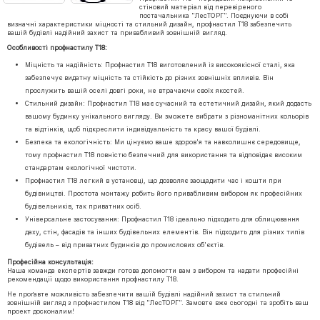
стіновий матеріал від перевіреного
постачальника "ЛесТОРГ". Поєднуючи в собі
визначні характеристики міцності та стильний дизайн, профнастил Т18 забезпечить
вашій будівлі надійний захист та привабливий зовнішній вигляд.
Особливості профнастилу Т18:
Міцність та надійність: Профнастил Т18 виготовлений із високоякісної сталі, яка
забезпечує видатну міцність та стійкість до різних зовнішніх впливів. Він
прослужить вашій оселі довгі роки, не втрачаючи своїх якостей.
Стильний дизайн: Профнастил Т18 має сучасний та естетичний дизайн, який додасть
вашому будинку унікального вигляду. Ви зможете вибрати з різноманітних кольорів
та відтінків, щоб підкреслити індивідуальність та красу вашої будівлі.
Безпека та екологічність: Ми цінуємо ваше здоров'я та навколишнє середовище,
тому профнастил Т18 повністю безпечний для використання та відповідає високим
стандартам екологічної чистоти.
Профнастил Т18 легкий в установці, що дозволяє заощадити час і кошти при
будівництві. Простота монтажу робить його привабливим вибором як професійних
будівельників, так приватних осіб.
Універсальне застосування: Профнастил Т18 ідеально підходить для облицювання
даху, стін, фасадів та інших будівельних елементів. Він підходить для різних типів
будівель – від приватних будинків до промислових об'єктів.
Професійна консультація:
Наша команда експертів завжди готова допомогти вам з вибором та надати професійні
рекомендації щодо використання профнастилу Т18.
Не проґавте можливість забезпечити вашій будівлі надійний захист та стильний
зовнішній вигляд з профнастилом Т18 від "ЛесТОРГ". Замовте вже сьогодні та зробіть ваш
проект досконалим!