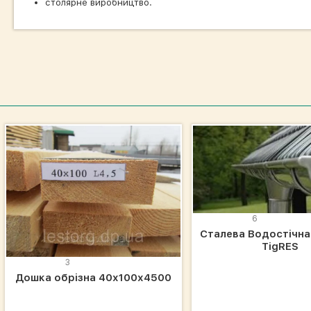
столярне виробництво.
6
Сталева Водостічна
TigRES
3
Дошка обрізна 40х100х4500