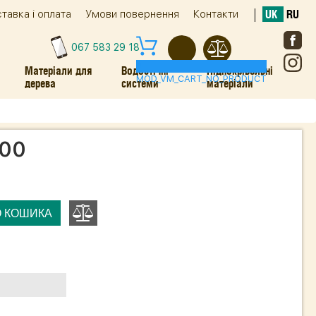
тавка і оплата
Умови повернення
Контакти
UK
RU
067 583 29 18
0
Матеріали для
Водостічні
Підпокрівельні
MOD_VM_CART_NO_PRODUCT
дерева
системи
матеріали
000