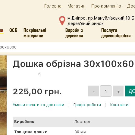
Головна
Магазин
Про компанію
Дос
м.Дніпро, пр.Мануйлівський,18 Б
дерев'яний ринок
ли
ОСБ
Покрівельні
Вироби з
Послуги
матеріали
деревини
деревообробки
100х6000
Дошка обрізна 30х100х6
6
225,00 грн.
Умови оплати та доставки
|
Графік роботи
|
Контакти
Виробник
Лесторг
Товщина дошки
30 мм