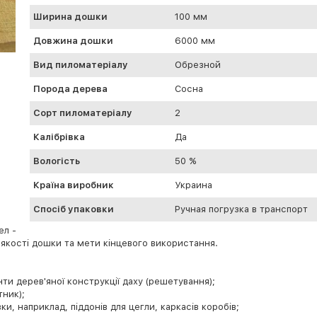
Ширина дошки
100 мм
Довжина дошки
6000 мм
Вид пиломатеріалу
Обрезной
Порода дерева
Сосна
Сорт пиломатеріалу
2
Калібрівка
Да
Вологість
50 %
Країна виробник
Украина
Спосіб упаковки
Ручная погрузка в транспорт
ел -
якості дошки та мети кінцевого використання.
нти дерев'яної конструкції даху (решетування);
тник);
и, наприклад, піддонів для цегли, каркасів коробів;