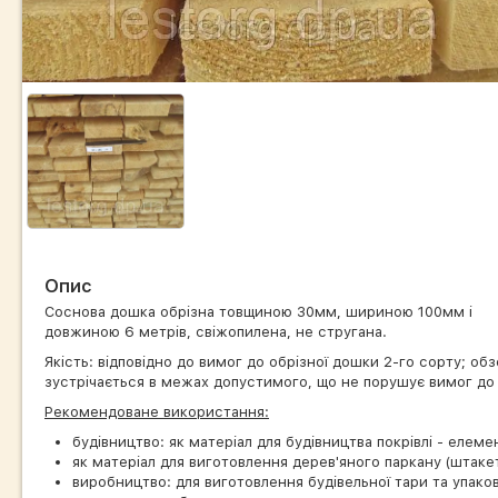
Опис
Соснова дошка обрізна товщиною 30мм, шириною 100мм і
довжиною 6 метрів, свіжопилена, не стругана.
Якість: відповідно до вимог до обрізної дошки 2-го сорту; обз
зустрічається в межах допустимого, що не порушує вимог до 
Рекомендоване використання:
будівництво: як матеріал для будівництва покрівлі - елеме
як матеріал для виготовлення дерев'яного паркану (штаке
виробництво: для виготовлення будівельної тари та упаковк