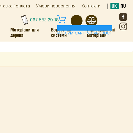
тавка і оплата
Умови повернення
Контакти
UK
RU
067 583 29 18
0
Матеріали для
Водостічні
Підпокрівельні
MOD_VM_CART_NO_PRODUCT
дерева
системи
матеріали