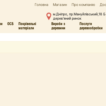
Головна
Магазин
Про компанію
Дос
м.Дніпро, пр.Мануйлівський,18 Б
дерев'яний ринок
ли
ОСБ
Покрівельні
Вироби з
Послуги
матеріали
деревини
деревообробки