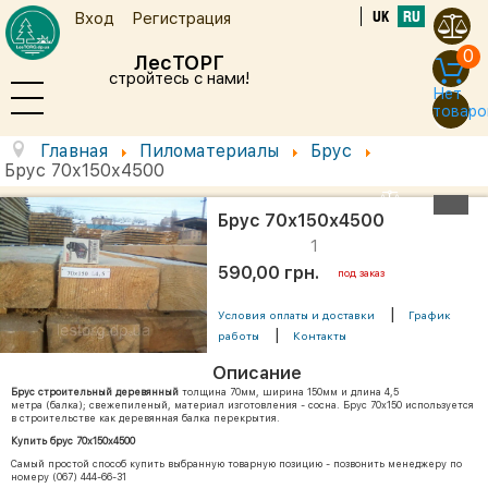
UK
RU
Вход
Регистрация
0
ЛесТОРГ
стройтесь с нами!
Нет
товаро
Главная
Пиломатериалы
Брус
Брус 70х150х4500
Брус 70х150х4500
1
590,00 грн.
под заказ
|
Условия оплаты и доставки
График
|
работы
Контакты
Описание
Брус строительный деревянный
толщина 70мм, ширина 150мм и длина 4,5
метра (балка); свежепиленый, материал изготовления - сосна. Брус 70х150 используется
в строительстве как деревянная балка перекрытия.
Купить брус 70х150х4500
Самый простой способ купить выбранную товарную позицию - позвонить менеджеру по
номеру (067) 444-66-31