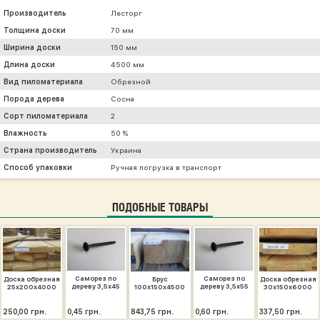
Производитель
Лесторг
Толщина доски
70 мм
Ширина доски
150 мм
Длина доски
4500 мм
Вид пиломатериала
Обрезной
Порода дерева
Сосна
Сорт пиломатериала
2
Влажность
50 %
Страна производитель
Украина
Способ упаковки
Ручная погрузка в транспорт
ПОДОБНЫЕ ТОВАРЫ
Саморез по
Саморез по
Доска обрезная
Брус
Доска обрезная
дереву 3,5х45
дереву 3,5х55
25х200х4000
100х150х4500
30х150х6000
250,00 грн.
0,45 грн.
843,75 грн.
0,60 грн.
337,50 грн.