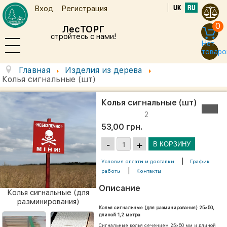
UK
RU
Вход
Регистрация
0
ЛесТОРГ
стройтесь с нами!
Нет
товаро
Главная
Изделия из дерева
Колья сигнальные (шт)
Колья сигнальные (шт)
2
53,00 грн.
|
Условия оплаты и доставки
График
|
работы
Контакты
Описание
Колья сигнальные (для
разминирования)
Колья сигнальные (для разминирования) 25×50,
длиной 1,2 метра
Сигнальные колья сечением 25×50 мм и длиной