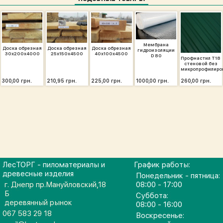
Мембрана
Доска обрезная
Доска обрезная
Доска обрезная
гидроизоляции
30х200х4000
25х150х4500
40х100х4500
D 80
Профнастил Т18
стеновой без
микропрофилиро
300,00 грн.
210,95 грн.
225,00 грн.
1000,00 грн.
260,00 грн.
ЛесТОРГ - пиломатериалы и
График работы:
древесные изделия
Понедельник - пятница:
г. Днепр пр.Мануйловский,18
08:00 - 17:00
Б
Суббота:
деревянный рынок
08:00 - 16:00
067 583 29 18
Воскресенье: