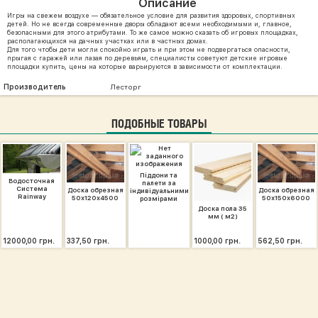
Описание
Игры на свежем воздухе — обязательное условие для развития здоровых, спортивных
детей. Но не всегда современные дворы обладают всеми необходимыми и, главное,
безопасными для этого атрибутами. То же самое можно сказать об игровых площадках,
располагающихся на дачных участках или в частных домах.
Для того чтобы дети могли спокойно играть и при этом не подвергаться опасности,
прыгая с гаражей или лазая по деревьям, специалисты советуют детские игровые
площадки купить, цены на которые варьируются в зависимости от комплектации.
Производитель
Лесторг
ПОДОБНЫЕ ТОВАРЫ
Піддони та
Водосточная
палети за
Система
Доска обрезная
Доска обрезная
індивідуальними
Rainway
50х120х4500
50х150х6000
розмірами
Доска пола 35
мм ( м2)
12000,00 грн.
337,50 грн.
1000,00 грн.
562,50 грн.