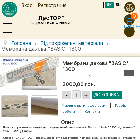
UK
RU
Вход
Регистрация
0
ЛесТОРГ
стройтесь с нами!
MOD_V
Головна
Підпокрівельні матеріали
Мембрана дахова "BASIC" 1300
Мембрана дахова "BASIC"
1300
2
2000,00 грн.
|
Умови оплати та доставки
Графік
|
роботи
Контакти
Опис
Ласкаво просимо на сторінку продажу мембрани дахової Strotex "Basic" 1300 від компанії
"ЛесТОРГ" у Дніпрі!
Strotex "BASIC" 1300 - трьохшарова супердифузійна підпокрівельна мембрана з нетканого