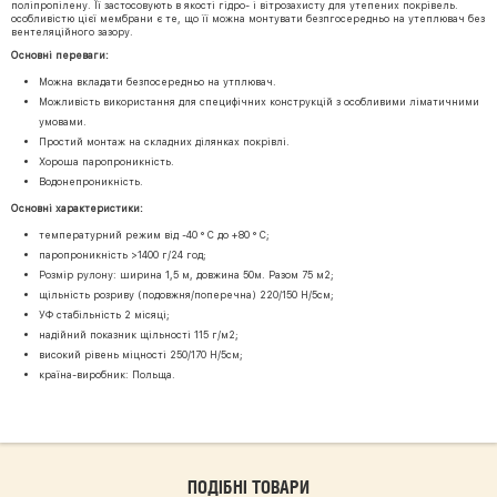
поліпропілену. Її застосовують в якості гідро- і вітрозахисту для утепених покрівель.
особливістю цієї мембрани є те, що її можна монтувати безпгосередньо на утеплювач без
вентеляційного зазору.
Основні переваги:
Можна вкладати безпосередньо на утплювач.
Можливість використання для специфічних конструкцій з особливими ліматичними
умовами.
Простий монтаж на складних ділянках покрівлі.
Хороша паропроникність.
Водонепроникність.
Основні характеристики:
температурний режим від -40 ° С до +80 ° С;
паропроникність >1400 г/24 год;
Розмір рулону: ширина 1,5 м, довжина 50м. Разом 75 м2;
щільність розриву (подовжня/поперечна) 220/150 Н/5см;
УФ стабільність 2 місяці;
надійний показник щільності 115 г/м2;
високий рівень міцності 250/170 Н/5см;
країна-виробник: Польща.
ПОДІБНІ ТОВАРИ