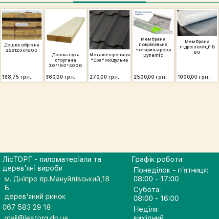
Мембрана
Мембрана
покрівельна
Дошка обрізна
гідроізоляції D
чотиришарова
25х120х4500
80
Дошка суха
Металочерепиця
Dynamic
стругана
"Ера" модульна
30*100*4000
168,75 грн.
360,00 грн.
270,00 грн.
2500,00 грн.
1000,00 грн.
ЛісТОРГ - пиломатеріали та
Графік роботи:
дерев'яні вироби
Понеділок - п'ятниця:
м. Дніпро пр.Мануйлівський,18
08:00 - 17:00
Б
Субота:
дерев'яний ринок
08:00 - 16:00
067 583 29 18
Неділя:
mail@lestorg.dp.ua
вихідний