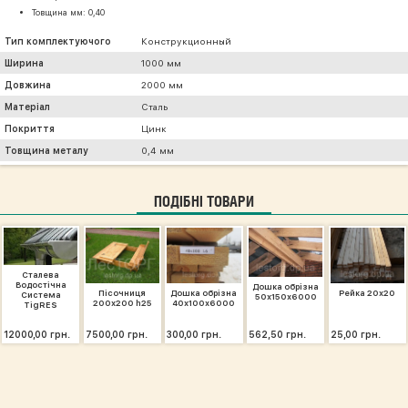
Товщина мм: 0,40
Тип комплектуючого
Конструкционный
Ширина
1000 мм
Довжина
2000 мм
Матеріал
Сталь
Покриття
Цинк
Товщина металу
0,4 мм
ПОДІБНІ ТОВАРИ
Сталева
Водостічна
Дошка обрізна
Пісочниця
Дошка обрізна
Рейка 20х20
Система
50х150х6000
200х200 h25
40х100х6000
TigRES
12000,00 грн.
7500,00 грн.
300,00 грн.
562,50 грн.
25,00 грн.