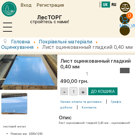
UK
RU
Вход
Регистрация
0
ЛесТОРГ
стройтесь с нами!
MOD_V
Головна
Покрівельні матеріали
Оцинкування
Лист оцинкованный гладкий 0,40 мм
Лист оцинкованный гладкий
0,40 мм
1
490,00 грн.
|
Умови оплати та доставки
Графік
|
роботи
Контакти
Опис
Лист оцинкований гладкий 0,40 мм - оцинкований
листовий метал
Розміри мм: 2000х1250