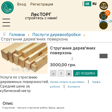
UK
RU
Вход
Регистрация
0
ЛесТОРГ
стройтесь с нами!
MOD_V
Головна
Послуги деревообробки
Стругання дерев'яних поверхонь
Стругання дерев'яних
поверхонь
2
3000,00 грн.
Услуги по строганию
|
деревянных поверхностей.
Умови оплати та доставки
Графік
Средняя цена за
|
роботи
Контакти
кубический метр
Опис
Стругання - послуга стругання рейки, бруса, дошки.