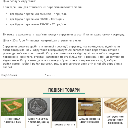
Ціна послуги стругання:
приклади ціни для стандартних перерізів пиломатеріалів
для бруса перетином до 50х50 - 7 грн/п.м.
для бруса перетином 50х100 - 10 грн/п.м.
для бруса перетином 100х100 - 12 грн/п.м.
Ви можете розрахувати вартість послуги стругання самостійно, використовуючи формулу:
Ціна = 20 х P, де P - площа поверхні для стругання в м.кв.
Стругання дозволяє зробити з пиляної продукції, стругану, яка принципово відмінна за
своїм використанням. Стругання використовується виготовлення дерев'яних деталей
різних дерев'яних конструкцій. Стругана поверхня на відміну від пиляної - є гладкою
поверхнею. Крім того, стругані заготовки мають більш точні розміри, і менші допуски по
відхиленню. Струганими деталями можуть бути штакети парканних секцій, набірні
рейки лавки, набірні рейки рогожки, дошка для виготовлення стільниці або дерев'яних
дверей.
Виробник
Лесторг
ПОДІБНІ ТОВАРИ
Шліфування
Пісочниця
Цвях під м'яку
Дошка обрізна
дерев'яних
140х140 h25
покрівлю, цинк/
40х120х4500
поверхонь
Профнастил Т18
кг