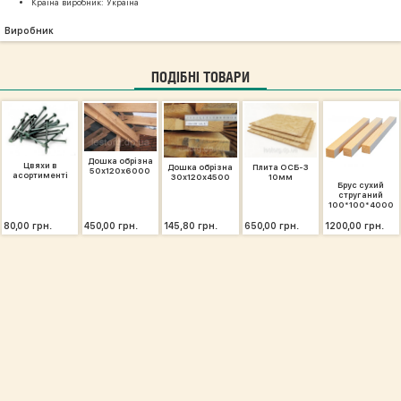
Країна виробник: Україна
Виробник
ПОДІБНІ ТОВАРИ
Дошка обрізна
Цвяхи в
Дошка обрізна
Плита ОСБ-3
50х120х6000
асортименті
30х120х4500
10мм
Брус сухий
струганий
100*100*4000
80,00 грн.
450,00 грн.
145,80 грн.
650,00 грн.
1200,00 грн.