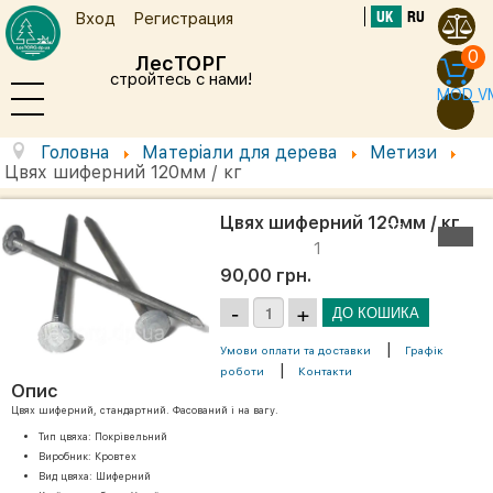
UK
RU
Вход
Регистрация
0
ЛесТОРГ
стройтесь с нами!
MOD_V
Головна
Матеріали для дерева
Метизи
Цвях шиферний 120мм / кг
Цвях шиферний 120мм / кг
1
90,00 грн.
|
Умови оплати та доставки
Графік
|
роботи
Контакти
Опис
Цвях шиферний, стандартний. Фасований і на вагу.
Тип цвяха: Покрівельний
Виробник: Кровтех
Вид цвяха: Шиферний