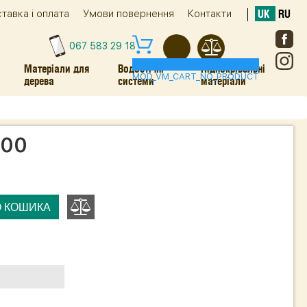
тавка і оплата
Умови повернення
Контакти
UK
RU
067 583 29 18
0
Матеріали для
Водостічні
Підпокрівельні
MOD_VM_CART_NO_PRODUCT
дерева
системи
матеріали
000