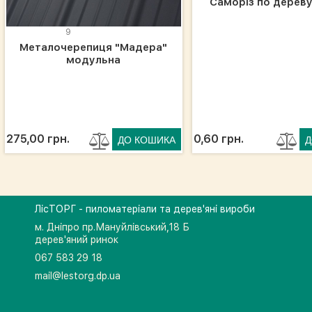
Саморіз по дереву
9
Металочерепиця "Мадера"
модульна
275,00 грн.
0,60 грн.
ЛісТОРГ - пиломатеріали та дерев'яні вироби
м. Дніпро пр.Мануйлівський,18 Б
дерев'яний ринок
067 583 29 18
mail@lestorg.dp.ua