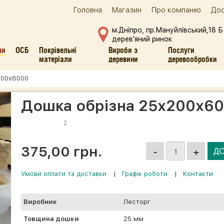
Головна
Магазин
Про компанію
Дос
м.Дніпро, пр.Мануйлівський,18 Б
дерев'яний ринок
ли
ОСБ
Покрівельні
Вироби з
Послуги
матеріали
деревини
деревообробки
200х6000
Дошка обрізна 25х200х6
2
375,00 грн.
Умови оплати та доставки
|
Графік роботи
|
Контакти
Виробник
Лесторг
Товщина дошки
25 мм