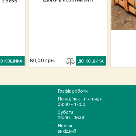
Цвяхи в асортименті
 3,5х55
80,00 грн.
Графік роботи:
Понеділок - п'ятниця:
08:00 - 17:00
Субота:
08:00 - 16:00
Неділя:
вихідний