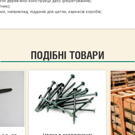
нти дерев'яної конструкції даху (решетування);
тник);
и, наприклад, піддонів для цегли, каркасів коробів;
ПОДІБНІ ТОВАРИ