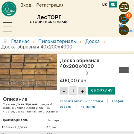
UK
RU
Вход
Регистрация
0
ЛесТОРГ
стройтесь с нами!
Нет
товаро
Главная
Пиломатериалы
Доска
Доска обрезная 40х200х4000
Доска обрезная
40х200х4000
3
400,00 грн.
Описание
|
Условия оплаты и доставки
График
Сосновая
доска обрезная
толщиной
|
работы
Контакты
40мм, шириной 200мм и длинной
4 метра, свежепиленая, не строганная.
Производитель
Лесторг
Толщина доски
40 мм