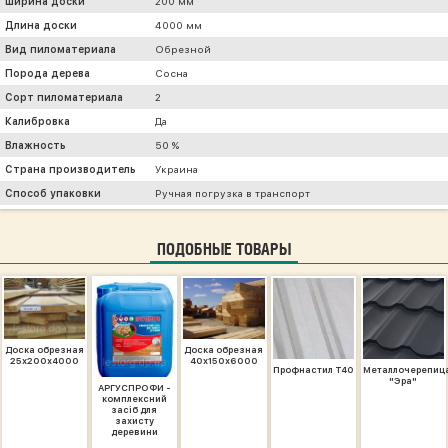
Ширина доски
200 мм
Длина доски
4000 мм
Вид пиломатериала
Обрезной
Порода дерева
Сосна
Сорт пиломатериала
2
Калибровка
Да
Влажность
50 %
Страна производитель
Украина
Способ упаковки
Ручная погрузка в транспорт
ПОДОБНЫЕ ТОВАРЫ
Доска обрезная
Доска обрезная
25х200х4000
40х150х6000
Профнастил Т40
Металлочерепиц
"Эра"
АРГУСПРОФИ -
комплексний
засіб для
захисту
деревини