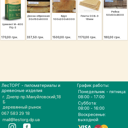
Рейка
50х50х4500
Доска обрезная
Брус
Плита ОСБ-3
30х150х6000
100х200х6000
18мм
Цемент М-400
ПЦ-2
170,00 грн.
337,50 грн.
1500,00 грн.
1170,00 грн.
180,00 грн.
ЛесТОРГ - пиломатериалы и
График работы:
древесные изделия
Понедельник - пятница:
г. Днепр пр.Мануйловский,18
08:00 - 17:00
Б
Суббота:
деревянный рынок
08:00 - 16:00
067 583 29 18
Воскресенье:
mail@lestorg.dp.ua
выходной