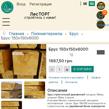
UK
RU
Вход
Регистрация
0
ЛесТОРГ
стройтесь с нами!
Нет
товаро
Главная
Пиломатериалы
Брус
Брус 150х150х6000
Брус 150х150х6000
18
1687,50 грн.
|
Условия оплаты и доставки
График
|
работы
Контакты
Описание
Брус строительный деревянный
толщина 150мм,
ширина 150мм и длина
6 метров (балка); свежепиленый, материал
изготовления - сосна. Брус 150х150 используется в
строительстве как
деревянная балка перекрытия
.