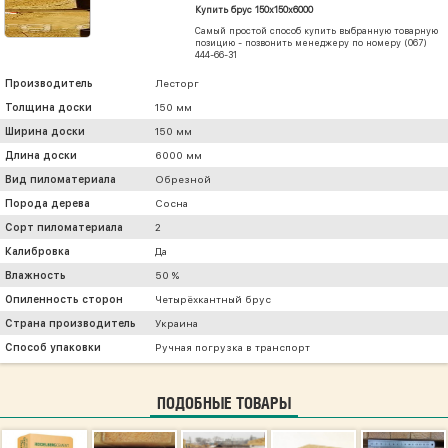
Купить брус 150х150х6000
Самый простой способ купить выбранную товарную
позицию - позвонить менеджеру по номеру (067)
444-66-31
Производитель
Лесторг
Толщина доски
150 мм
Ширина доски
150 мм
Длина доски
6000 мм
Вид пиломатериала
Обрезной
Порода дерева
Сосна
Сорт пиломатериала
2
Калибровка
Да
Влажность
50 %
Опиленность сторон
Четырёхкантный брус
Страна производитель
Украина
Способ упаковки
Ручная погрузка в транспорт
ПОДОБНЫЕ ТОВАРЫ