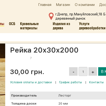
Главная
Магазин
О компании
Дос
г.Днепр, пр.Мануйловский,18 Б
деревянный рынок
алы
ОСБ
Кровельные
Изделия из
Услуги
материалы
дерева
деревообработки
Рейка 20х30х2000
7
30,00 грн.
Условия оплаты и доставки
|
График работы
|
Контакты
Производитель
Лесторг
Толщина доски
20 мм