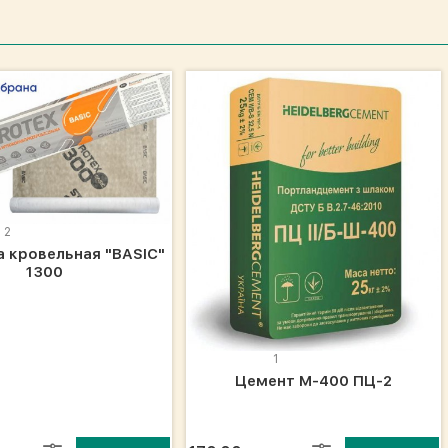
2
 кровельная "BASIC"
1300
1
Цемент М-400 ПЦ-2