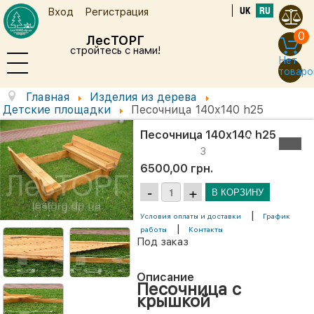
UK
RU
Вход
Регистрация
0
ЛесТОРГ
стройтесь с нами!
Нет
товаро
Главная
Изделия из дерева
Детские площадки
Песочница 140х140 h25
Песочница 140х140 h25
3
6500,00 грн.
|
Условия оплаты и доставки
График
|
работы
Контакты
Под заказ
Описание
Песочница с
крышкой