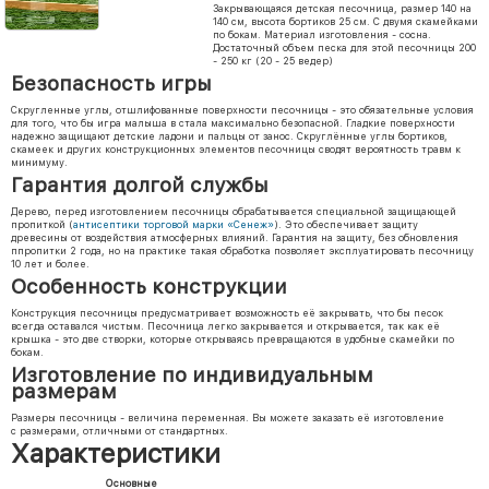
Закрывающаяся детская песочница, размер 140 на
140 см, высота бортиков 25 см. С двумя скамейками
по бокам. Материал изготовления - сосна.
Достаточный объем песка для этой песочницы 200
- 250 кг (20 - 25 ведер)
Безопасность игры
Скругленные углы, отшлифованные поверхности песочницы - это обязательные условия
для того, что бы игра малыша в стала максимально безопасной. Гладкие поверхности
надежно защищают детские ладони и пальцы от занос. Скруглённые углы бортиков,
скамеек и других конструкционных элементов песочницы сводят вероятность травм к
минимуму.
Гарантия долгой службы
Дерево, перед изготовлением песочницы обрабатывается специальной защищающей
пропиткой (
антисептики торговой марки «Сенеж»
). Это обеспечивает защиту
древесины от воздействия атмосферных влияний. Гарантия на защиту, без обновления
ппропитки 2 года, но на практике такая обработка позволяет эксплуатировать песочницу
10 лет и более.
Особенность конструкции
Конструкция песочницы предусматривает возможность её закрывать, что бы песок
всегда оставался чистым. Песочница легко закрывается и открывается, так как её
крышка - это две створки, которые открываясь превращаются в удобные скамейки по
бокам.
Изготовление по индивидуальным
размерам
Размеры песочницы - величина переменная. Вы можете заказать её изготовление
с размерами, отличными от стандартных.
Характеристики
Основные