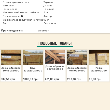
Страна производитель
Украина
Материал
Дерево
Размещение
На улице
Минимальный возраст ребенка
2 лет
Производитель
Лесторг
Максимально допустимая нагрузка
50 кг
Тип
Песочница
Производитель
Лесторг
ПОДОБНЫЕ ТОВАРЫ
Доска обрезная
Доска обрезная
Брус
Доска обрезная
Рейка
50х150х4500
30х150х6000
100х200х4000
40х100х4000
20х30х2000
337,50 грн.
1000,00 грн.
421,85 грн.
200,00 грн.
30,00 грн.