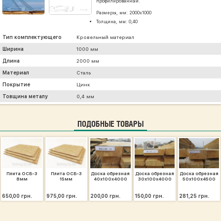
профилированный.
Размеры, мм: 2000х1000
Толщина, мм: 0,40
Тип комплектующего
Кровельный материал
Ширина
1000 мм
Длина
2000 мм
Материал
Сталь
Покрытие
Цинк
Товщина металу
0,4 мм
ПОДОБНЫЕ ТОВАРЫ
Плита ОСБ-3
Плита ОСБ-3
Доска обрезная
Доска обрезная
Доска обрезная
8мм
15мм
40х100х4000
30х100х4000
50х100х4500
650,00 грн.
975,00 грн.
200,00 грн.
150,00 грн.
281,25 грн.