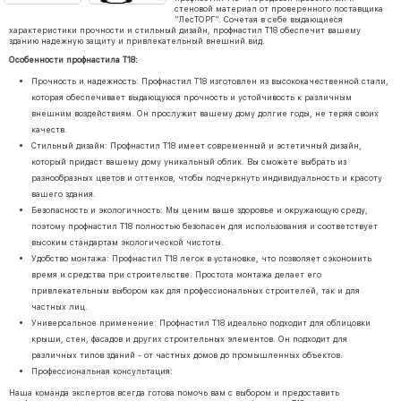
стеновой материал от проверенного поставщика
"ЛесТОРГ". Сочетая в себе выдающиеся
характеристики прочности и стильный дизайн, профнастил Т18 обеспечит вашему
зданию надежную защиту и привлекательный внешний вид.
Особенности профнастила Т18:
Прочность и надежность: Профнастил Т18 изготовлен из высококачественной стали,
которая обеспечивает выдающуюся прочность и устойчивость к различным
внешним воздействиям. Он прослужит вашему дому долгие годы, не теряя своих
качеств.
Стильный дизайн: Профнастил Т18 имеет современный и эстетичный дизайн,
который придаст вашему дому уникальный облик. Вы сможете выбрать из
разнообразных цветов и оттенков, чтобы подчеркнуть индивидуальность и красоту
вашего здания.
Безопасность и экологичность: Мы ценим ваше здоровье и окружающую среду,
поэтому профнастил Т18 полностью безопасен для использования и соответствует
высоким стандартам экологической чистоты.
Удобство монтажа: Профнастил Т18 легок в установке, что позволяет сэкономить
время и средства при строительстве. Простота монтажа делает его
привлекательным выбором как для профессиональных строителей, так и для
частных лиц.
Универсальное применение: Профнастил Т18 идеально подходит для облицовки
крыши, стен, фасадов и других строительных элементов. Он подходит для
различных типов зданий - от частных домов до промышленных объектов.
Профессиональная консультация:
Наша команда экспертов всегда готова помочь вам с выбором и предоставить