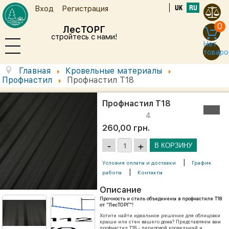
UK
RU
Вход
Регистрация
0
ЛесТОРГ
стройтесь с нами!
Нет
товаро
Главная
Кровельные материалы
Профнастил
Профнастил Т18
Профнастил Т18
4
260,00 грн.
|
Условия оплаты и доставки
График
|
работы
Контакты
Описание
Прочность и стиль объединены в профнастиле Т18
от "ЛесТОРГ"!
Хотите найти идеальное решение для облицовки
крыши или стен вашего дома? Представляем вам
профнастил Т18 - передовой кровельный и