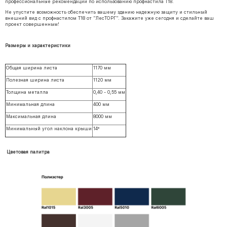
профессиональные рекомендации по использованию профнастила Т18.
Не упустите возможность обеспечить вашему зданию надежную защиту и стильный
внешний вид с профнастилом Т18 от "ЛесТОРГ". Закажите уже сегодня и сделайте ваш
проект совершенным!
Размеры и характеристики
Общая ширина листа
1170 мм
Полезная ширина листа
1120 мм
Толщина металла
0,40 - 0,55 мм
Минимальная длина
400 мм
Максимальная длина
8000 мм
Минимальный угол наклона крыши
14°
Цветовая палитра