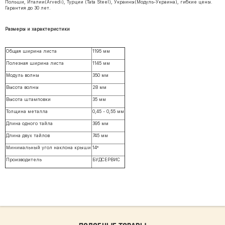
Польши, Италии(Arvedi), Турции (Tata Steel), Украины(Модуль-Украина), гибкие цены.
Гарантия до 30 лет.
Размеры и характеристики
Общая ширина листа
1195 мм
Полезная ширина листа
1145 мм
Модуль волны
350 мм
Высота волны
28 мм
Высота штамповки
35 мм
Толщина металла
0,45 - 0,55 мм
Длина одного тайла
395 мм
Длина двух тайлов
745 мм
Минимальный угол наклона крыши
14°
Производитель
БУДСЕРВИС