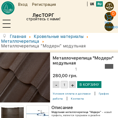
UK
RU
Вход
Регистрация
0
ЛесТОРГ
стройтесь с нами!
Нет
товаро
Главная
Кровельные материалы
Металлочерепица
Металлочерепица "Модерн" модульная
Металлочерепица "Модерн"
модульная
1
280,00 грн.
|
Условия оплаты и доставки
График
|
работы
Контакты
Описание
Модульная металлочерепица "Модерн"
– новый
профиль, является прорывом в дизайне