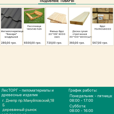
ПОДОБНЫЕ ТОВАРЫ
Песочница
Брус
140х140 h25
70х150х6000
Металлочерепица
Фальш брус
Доска сухая
"Венера"
20*135*4000
строганная
модульная
(м2)
30*100*4000(шт)
280,00 грн.
6500,00 грн.
720,00 грн.
360,00 грн.
567,00 грн.
ЛесТОРГ - пиломатериалы и
График работы:
древесные изделия
Понедельник - пятница:
г. Днепр пр.Мануйловский,18
08:00 - 17:00
Б
Суббота:
деревянный рынок
08:00 - 16:00