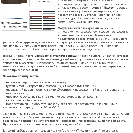
кровельного покрытия, имитирующего
традиционную натуральную черепицу. В отличие
от классических форм профиль
"Модерн"
с более
выраженными углами и универсален, что
позволяет вписать металлочерепицу в любой
архитектурный стиль и выгодно подчеркнуть
особенности экстерьера дома.
Модульная металлочерепица
является
инновационной разработкой в сфере производства
кровельных материалов. Внешне она
представляет собой стальные листы небольшого
размера, благодаря чему количество отходов при ее монтаже минимально, что является
значительным преимуществом модульной черепицы. Также модульная черепица
отличается простотой монтажа на разных кровельных конструкциях.
Передний край листа
модульной металлочерепицы
имеет специальный загиб, который
повышает ее стойкость и обеспечивает достойное сопротивление негативному влиянию
атмосферных осадков и метеорологических факторов. Елементы модулей такой
металлочерепицы придают кровле бесшовный вид, что делает экстерьер здания еще
более привлекательным.
Основные преимущества
●покрытие деревянных и каменных домов;
●устойчивость к коррозии и возгоранию, атмосферным явлениям;
●несложный ремонт кровли, при необходимости поврежденный лист материала не
сложно заменить;
●прекрасно сохраняет цвет в течение всего срока использования;
●экологически безопасная;
●эксплуатационные свойства кровельного покрытия останутся неизменными в
диапазоне температур: от +120 до -50 °C.
Стальные листы покрываются слоем цинка, после чего пассируются и грунтуются. Сталь
может иметь как обычное цинковое покрытие так и дополнительный слой защиты
полимера, придающий листу стойкости к коррозии и предотвращающий потерю цвета.
При этом покрытие может наноситься на одну или обе стороны.
Широкий выбор сырья от поставщиков из Германии (Thyssen krupp, ArcelorMittal),