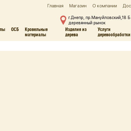
Главная
Магазин
О компании
Дос
г.Днепр, пр.Мануйловский,18 Б
деревянный рынок
алы
ОСБ
Кровельные
Изделия из
Услуги
материалы
дерева
деревообработки