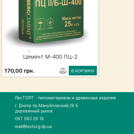
1
Цемент М-400 ПЦ-2
170,00 грн.
ЛесТОРГ - пиломатериалы и древесные изделия
г. Днепр пр.Мануйловский,18 Б
деревянный рынок
067 583 29 18
mail@lestorg.dp.ua