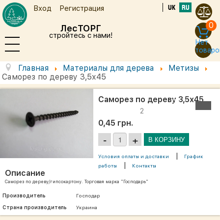
UK
RU
Вход
Регистрация
0
ЛесТОРГ
стройтесь с нами!
Нет
товаро
Главная
Материалы для дерева
Метизы
Саморез по дереву 3,5х45
Саморез по дереву 3,5х45
2
0,45 грн.
|
Условия оплаты и доставки
График
|
работы
Контакты
Описание
Саморез по дереву/гипсокартону. Торговая марка "Господарь"
Производитель
Господар
Страна производитель
Украина