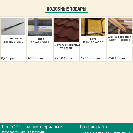
ПОДОБНЫЕ ТОВАРЫ
Доска обрезная
Саморез по
Рейка
Брус
50х200х6000
дереву 3,5х70
30х40х2000
150х150х4500
Металлочерепица
"Модерн"
0,75 грн.
45,00 грн.
275,00 грн.
1265,65 грн.
750,00 грн.
ЛесТОРГ - пиломатериалы и
График работы:
древесные изделия