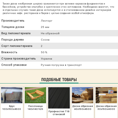
Также доска необрезная широко
применяется
при заливке каркасов фундаментов и
бассейнов, устройстве опалубки и креплении стен котлованов. Необходимо заметит, что
в отдельных случаях такая доска используется и в стилизованном дизайне интерьеров
различных кафе. ресторанов и баров с целью создания особой атмосферы.
Производитель
Лесторг
Толщина доски
25 мм
Вид пиломатериала
Не обрезной
Порода дерева
Сосна
Сорт пиломатериала
2
Влажность
50 %
Страна производитель
Украина
Способ упаковки
Ручная погрузка в транспорт
ПОДОБНЫЕ ТОВАРЫ
Брус
Песочница
Доска обрезная
Доска обрезная
100х150х4500
140х140 h25
40х150х4500
30х150х4000
Профнастил Т18
стеновой