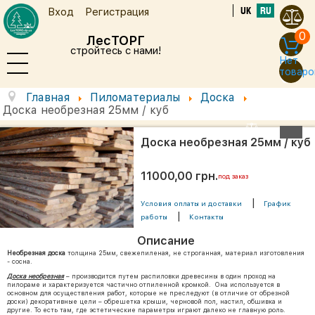
UK
RU
Вход
Регистрация
0
ЛесТОРГ
стройтесь с нами!
Нет
товаро
Главная
Пиломатериалы
Доска
Доска необрезная 25мм / куб
Доска необрезная 25мм / куб
11000,00 грн.
под заказ
|
Условия оплаты и доставки
График
|
работы
Контакты
Описание
Необрезная доска
толщина 25мм, свежепиленая, не строганная, материал изготовления
- сосна.
Доска необрезная
– производится путем распиловки древесины в один проход на
пилораме и характеризуется частично отпиленной кромкой. Она используется в
основном для осуществления работ, которые не преследуют (в отличие от обрезной
доски) декоративные цели – обрешетка крыши, черновой пол, настил, обшивка и
другие. То есть там, где эстетические параметры играют далеко не главную роль.