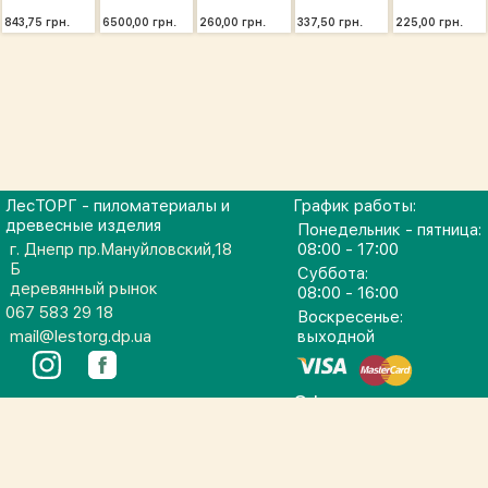
843,75 грн.
6500,00 грн.
260,00 грн.
337,50 грн.
225,00 грн.
ЛесТОРГ - пиломатериалы и
График работы:
древесные изделия
Понедельник - пятница:
г. Днепр пр.Мануйловский,18
08:00 - 17:00
Б
Суббота:
деревянный рынок
08:00 - 16:00
067 583 29 18
Воскресенье:
mail@lestorg.dp.ua
выходной
Оферта
© 2026 Пиломатериалы | Доска | Брус | Рейка
деревянная | ЛесТОРГ, Днепр